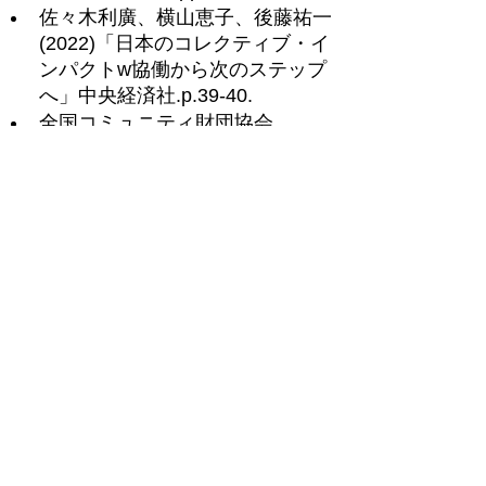
佐々木利廣、横山恵子、後藤祐一
(2022)「日本のコレクティブ・イ
ンパクトw協働から次のステップ
へ」中央経済社.p.39-40.
全国コミュニティ財団協会
（2018）「コレクティブ・インパ
クト報告書」（2016年～2018年
度）
ttp://fields.canpan.info/report/detail/
22576
＜ Previous
Next ＞
一覧に戻る