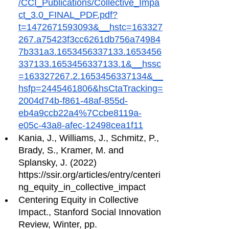
/CCI_Publications/Collective_Impa
ct_3.0_FINAL_PDF.pdf?
t=1472671593093&__hstc=163327
267.a75423f3cc6261db756a74984
7b331a3.1653456337133.1653456
337133.1653456337133.1&__hssc
=163327267.2.1653456337134&__
hsfp=2445461806&hsCtaTracking=
2004d74b-f861-48af-855d-
eb4a9ccb22a4%7Ccbe8119a-
e05c-43a8-afec-12498cea1f11
Kania, J., Williams, J., Schmitz, P., 
Brady, S., Kramer, M. and 
Splansky, J. (2022) 
https://ssir.org/articles/entry/centeri
ng_equity_in_collective_impact
Centering Equity in Collective 
Impact., Stanford Social Innovation 
Review, Winter, pp.