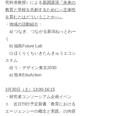
究科准教授）による
基調講演『未来の
教育と学校を共創するために―主体性
を育むとはどういうことか―』
・
地域の活動紹介
：
a) つなぎ、つながる新潟ねっとわー
く
b) 福島Future Lab
c) ほくりくちいきたんきゅうエコシ
ステム
d) リ・デザイン東京2030
e) 熊本EduAction
3月30日（土）13:00-16:15
・研究者コンソーシアム企画イベン
ト 近日刊行予定新書「教育における
エージェンシーの概念と実践」の内容