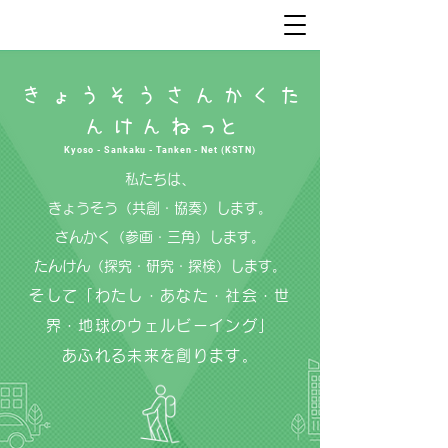
きょうそうさんかくたんけんねっと
き ょ う そ う さ ん か く た
ん け ん ね っと
Kyoso - Sankaku - Tanken - Net (KSTN)
私たちは、
きょうそう（共創・協奏）します。
さんかく（参画・三角）します。
たんけん（探究・研究・探検）します。
そして「わたし・あなた・社会・世
界・地球のウェルビーイング」
あふれる未来を創ります。