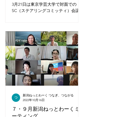
3月21日は東京学芸大学で対面での
SC（ステアリングコミッティ）会議が
ありました。 久しぶりに会ったメンバ
ーはもちろん、今までオンラインでは
話したことがあるものの対面では初め
て会ったというメンバーもいました。
しかし、会が始まればいつもよりもよ
り和気藹々と活動を進めることが...
新潟ねっとわーく つなぎ、つながる
2022年10月16日
７・９月新潟ねっとわーくミ
ーティング