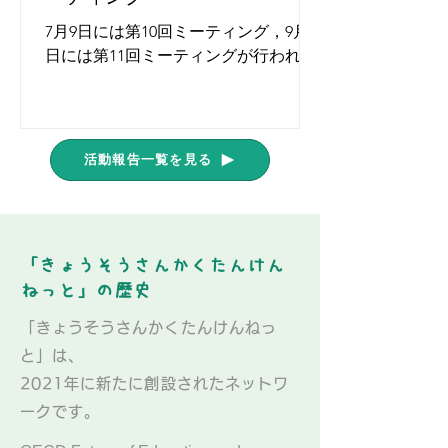
7月9日には第10回ミーティング，9月4
日には第11回ミーティングが行われま
した。「運動会で仲間をつなぐために
進んで行動を起こせた。」「夏休み
中，新しい場所，初めて会う人，いろ
んな経験をして成長できた。」と，自
活動報告一覧を見る
分の取り組んできたことや思っている
ことを伝え合う中で，互いの成長...
「きょうそうさんかくたんけん
ねっと」の歴史
「きょうそうさんかくたんけんねっ
と」は、
2021年に新たに創設されたネットワ
ークです。