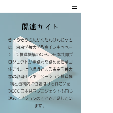
きょうそうさんかくたんけんねっと
関連サイト
きょうそうさんかくたんけんねっと
は、東京学芸大学教育インキュベー
ション推進機構のOECD日本共同プ
ロジェクトが事務局を務める任意団
体です。上位組織である東京学芸大
学の教育インキュベーション推進機
構と機構内に位置付けられている
OECD日本共同プロジェクトも同じ
理念とビジョンのもとで活動してい
ます。