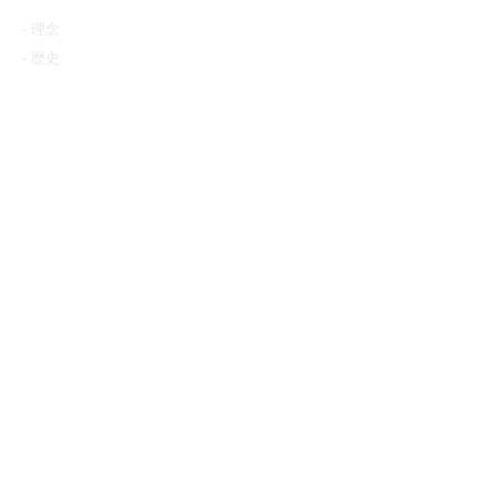
​きょうそうさんかくねっとについて​
- 理念
-
歴史
​地域エコシステムの紹介
さんかくしゃ募集
-
地域エコシステム・ユニット
-
エンパワメント・パートナー
-
インターン・フェロー
研究者コンソーシアム
プレスリリース
- 活動報告
-
本棚