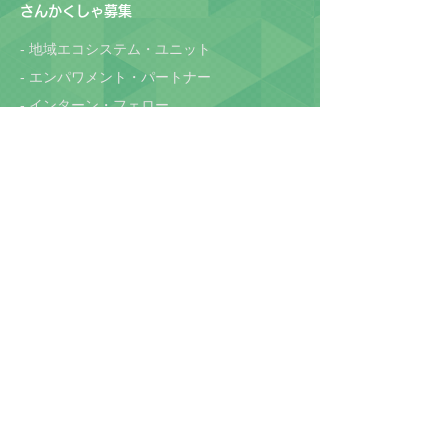
さんかくしゃ募集
-
地域エコシステム・ユニット
-
エンパワメント・パートナー
-
インターン・フェロー
研究者コンソーシアム
プレスリリース
- 活動報告
-
本棚
-
​ストーリー
-
​ヘッドラインニュース
-
コフレ
関連サイト