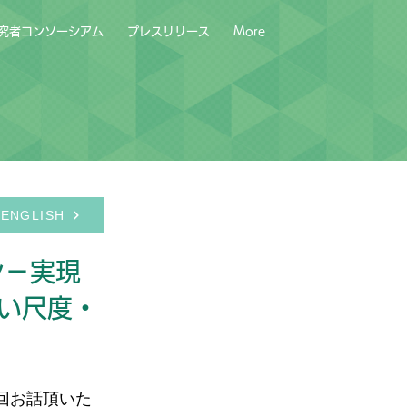
究者コンソーシアム
プレスリリース
More
ム
ENGLISH
ン－実現
い尺度・
今回お話頂いた