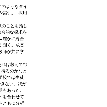
どのようなタイ
で検討し、採用
識のことを指し
総合的な探求を
→確かに総合
く聞く。成長
教師が共に学
あれば教えて欲
り得るのかなと
学校では生徒
できない。我が
期もあった。
トを合わせて
をともに分析