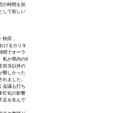
究の時間を担
として欲しい
・秋田，
におけるカリキ
師間でオーラ
、私が県内の5
主担当以外の
が難しかった
されました。
く会議も打ち
多忙化の影響
不足を生んで