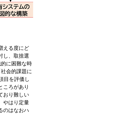
増える度にど
討し、取捨選
織的に困難な時
「社会的課題に
項目を評価し
ところがあり
ており難しい
、やはり定量
るのはなおハ