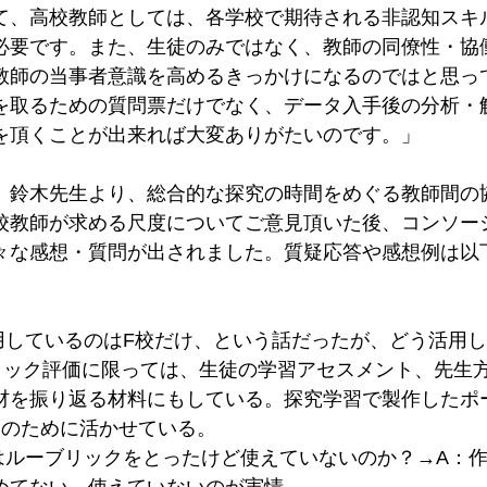
て、高校教師としては、各学校で期待される非認知スキ
必要です。また、生徒のみではなく、教師の同僚性・協
教師の当事者意識を高めるきっかけになるのではと思っ
を取るための質問票だけでなく、データ入手後の分析・
を頂くことが出来れば大変ありがたいのです。」
、鈴木先生より、総合的な探究の時間をめぐる教師間の
校教師が求める尺度についてご意見頂いた後、コンソー
々な感想・質問が出されました。質疑応答や感想例は以
用しているのはF校だけ、という話だったが、どう活用
リック評価に限っては、生徒の学習アセスメント、先生
材を振り返る材料にもしている。探究学習で製作したポ
験のために活かせている。
はルーブリックをとったけど使えていないのか？→A：