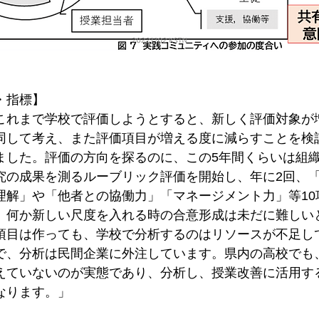
・指標】
これまで学校で評価しようとすると、新しく評価対象が
同して考え、また評価項目が増える度に減らすことを検
ました。評価の方向を探るのに、この5年間くらいは組
究の成果を測るルーブリック評価を開始し、年に2回、
理解」や「他者との協働力」「マネージメント力」等10
、何か新しい尺度を入れる時の合意形成は未だに難しい
項目は作っても、学校で分析するのはリソースが不足し
で、分析は民間企業に外注しています。県内の高校でも
えていないのが実態であり、分析し、授業改善に活用す
なります。」