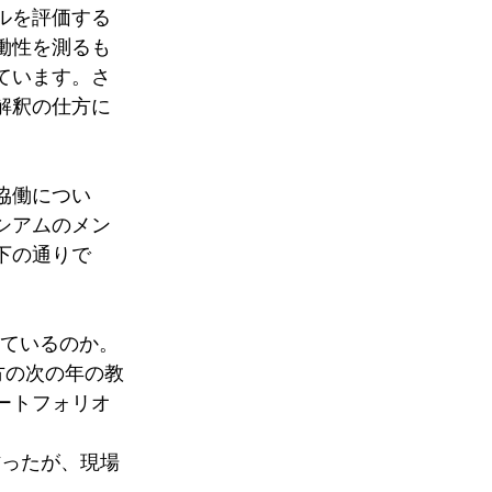
ルを評価する
働性を測るも
ています。さ
解釈の仕方に
協働につい
シアムのメン
下の通りで
しているのか。
方の次の年の教
ートフォリオ
作ったが、現場