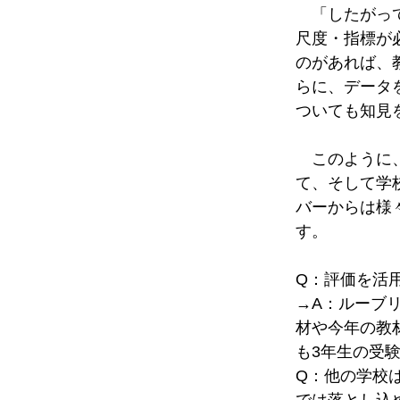
　「したがっ
尺度・指標が
のがあれば、
らに、データ
ついても知見
　このように
て、そして学
バーからは様
す。
Q：評価を活
→A：ルーブ
材や今年の教
も3年生の受
Q：他の学校