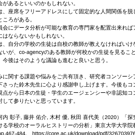
会があるといいのかもしれない。
は、座席をフリーアドレスにして固定的な人間関係を脱
ところがある。
員会にデータ分析が可能な教育の専門家を配置出来れば
にはならないかもしれない。
は、自分の学校の生徒は自校の教師が教えなければいけ
いが、co-agencyのある教師が何校かの生徒を見るこ
。今後はそのような議論も進むと良いと思う。
みに関する課題や悩みをご共有頂き、研究者コンソーシ
下さった鈴木先生に心より感謝申し上げます。今後もコ
視点から日本の生徒・学生のエージェンシーや非認知コ
討して参りたいと思っています。
内 彰子, 藤井 佑介, 木村 優, 秋田 喜代美（2020）
ける学校のオーラルヒストリーの分析」東京大学大学院
.467-484.　
https://core.ac.uk/download/pdf/326703976