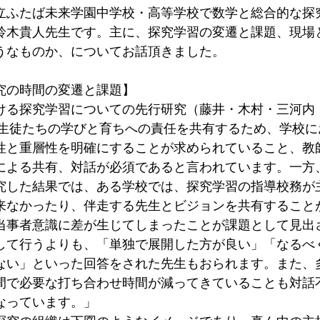
立ふたば未来学園中学校・高等学校で数学と総合的な探
鈴木貴人先生です。主に、探究学習の変遷と課題、現場
うなものか、についてお話頂きました。
究の時間の変遷と課題】
ける探究学習についての先行研究（藤井・木村・三河内
は、生徒たちの学びと育ちへの責任を共有するため、学校
性と重層性を明確にすることが求められていること、教
による共有、対話が必須であると言われています。一方
究した結果では、ある学校では、探究学習の指導校務が
来なかったり、伴走する先生とビジョンを共有すること
当事者意識に差が生じてしまったことが課題として見出
して行うよりも、「単独で展開した方が良い」「なるべ
ない」といった回答をされた先生もおられます。また、
間で必要な打ち合わせ時間が減ってきていることも対話
なっています。」