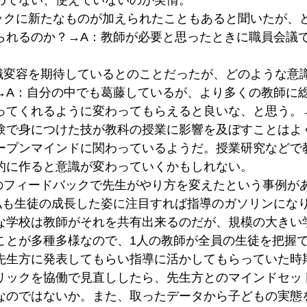
めてない、使えていないのが実情。
ックに新たなものが加えられたこともあると聞いたが、
られるのか？→A：教師が必要と思ったときに職員会議
識変容を期待しているとのことだったが、どのような意
→A：自分の中でも葛藤しているが、より多くの教師に
ってくれるように変わってもらえると良いな、と思う。
験で身につけた技が教科の授業に影響を及ぼすことはよ
ープンマインドに関わっているようだ。授業研究などで
的に作ると意識が変わっていくかもしれない。
のフィードバックで先生がやり方を変えたという事例が
私も生徒の成長した姿に注目すれば指導のガソリンにな
な学校は教師がそれを共有出来るのだが、規模の大きい
ことが多種多様なので、1人の教師が全員の生徒を把握
先生方に発表してもらい指導に活かしてもらっていた時
リックを協働で見直ししたら、先生方とのマインドセッ
なのではないか。また、取ったデータから子どもの実態