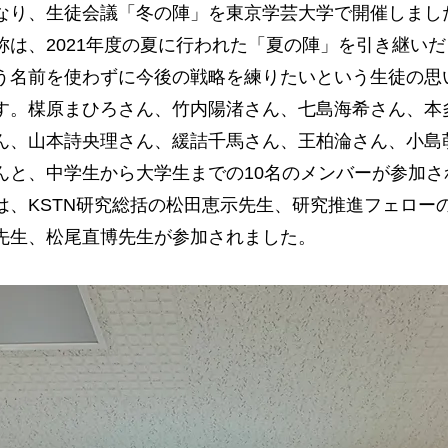
なり、生徒会議「冬の陣」を東京学芸大学で開催しまし
称は、2021年度の夏に行われた「夏の陣」を引き継い
う名前を使わずに今後の戦略を練りたいという生徒の思
す。楳原まひろさん、竹内陽渚さん、七島海希さん、本
ん、山本詩央理さん、緩詰千馬さん、王柏淪さん、小島
んと、中学生から大学生までの10名のメンバーが参加さ
は、KSTN研究総括の松田恵示先生、研究推進フェロー
先生、松尾直博先生が参加されました。