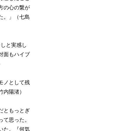
方の心の繋が
た。」（七島
ひしと実感し
対面もハイブ
）
モノとして残
竹内陽渚）
だともっとぎ
って思った。
いた。『何気