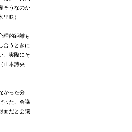
際そうなのか
⽊⾥咲）
心理的距離も
し合うときに
い。実際にそ
（山本詩央
なかった分、
だった。会議
対面だと会議