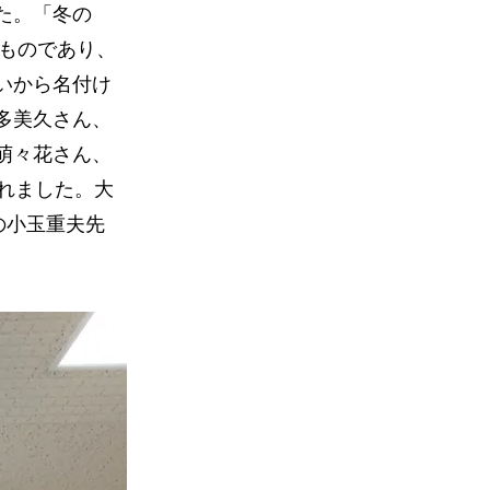
た。「冬の
だものであり、
いから名付け
多美久さん、
萌々花さん、
れました。大
の小玉重夫先